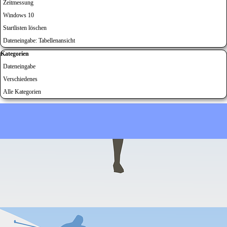
Zeitmessung
Windows 10
Startlisten löschen
Dateneingabe: Tabellenansicht
Block überspringen Kategorien
Kategorien
Dateneingabe
Verschiedenes
Alle Kategorien
Zurück zum Seiteninhalt