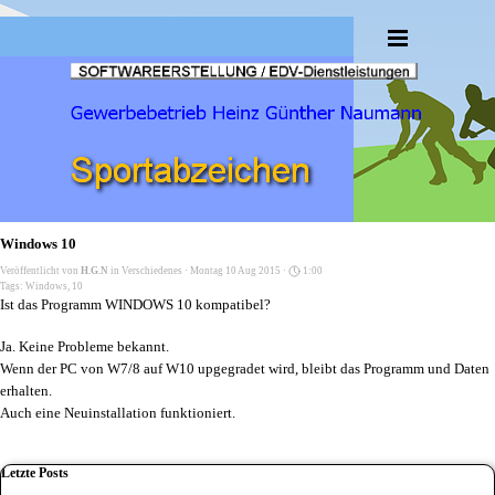
Direkt zum Seiteninhalt
Menü überspringen
Windows 10
Veröffentlicht von
H.G.N
in
Verschiedenes
· Montag 10 Aug 2015 ·
1:00
Tags:
Windows
,
10
Ist das Programm WINDOWS 10 kompatibel?
Ja. Keine Probleme bekannt.
Wenn der PC von W7/8 auf W10 upgegradet wird, bleibt das Programm und Daten
erhalten.
Auch eine Neuinstallation funktioniert.
Block überspringen Letzte Posts
Letzte Posts