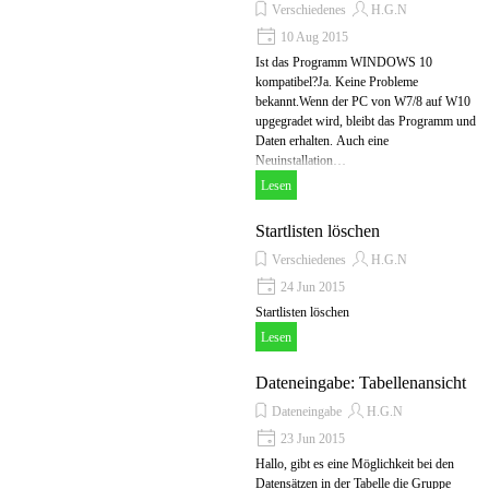
Verschiedenes
H.G.N
10 Aug 2015
Ist das Programm WINDOWS 10
kompatibel?Ja. Keine Probleme
bekannt.Wenn der PC von W7/8 auf W10
upgegradet wird, bleibt das Programm und
Daten erhalten. Auch eine
Neuinstallation…
Lesen
Startlisten löschen
Verschiedenes
H.G.N
24 Jun 2015
Startlisten löschen
Lesen
Dateneingabe: Tabellenansicht
Dateneingabe
H.G.N
23 Jun 2015
Hallo, gibt es eine Möglichkeit bei den
Datensätzen in der Tabelle die Gruppe