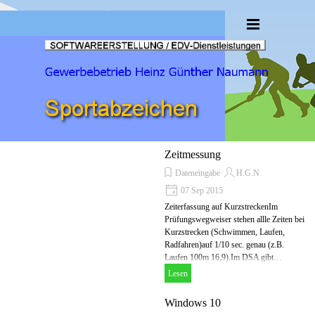
Direkt zum Seiteninhalt
Menü überspringen
Zeitmessung
Dateneingabe
H.G.N
07 Sep 2015
Zeiterfassung auf KurzstreckenIm
Prüfungswegweiser stehen allle Zeiten bei
Kurzstrecken (Schwimmen, Laufen,
Radfahren)auf 1/10 sec. genau (z.B.
Laufen 100m 16,9).Im DSA gibt…
Lesen
Windows 10